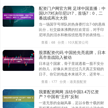
而终 20....
配资门户网官方网 足球中国直播：中
国U17对决印尼U17，首场7：0，二
番战或再次大胜
当一场国字号球队的热身赛打出7-0的悬殊
比分，社交媒体沸腾的狂欢背后，对手印
尼球员的泪水和教练愤怒甩手的表情包悄
然出圈。 四天前，中国U17在印尼客场用
查看：
68
分类：
10大配资公司
一场血腥....
股票配资代码 中国抢先亮底牌，日本
高市首战陷入被动
日本这个国家，骨子里就透着一股不安分
的劲儿，好像从来没过过几天真正安稳的
日子。你它的地盘本来就不大，还常年跟
地震、海啸这些天灾打照面，搞得人心里
查看：
177
分类：
港美股配资
总有种空落落的危....
我要配资网网 冻结中国3.4万亿资
产？中国有“王炸”反制
一道无形的金融风暴，足以令数十载的财
富积累在瞬间冻结，这并非科幻小说中的