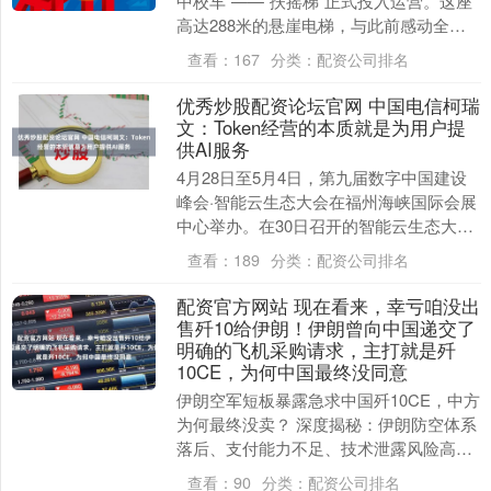
中校车”——“扶摇梯”正式投入运营。这座
高达288米的悬崖电梯，与此前感动全网
的一号“空中校车”——“青云梯”并肩矗立，
查看：
167
分类：
配资公司排名
组....
优秀炒股配资论坛官网 中国电信柯瑞
文：Token经营的本质就是为用户提
供AI服务
4月28日至5月4日，第九届数字中国建设
峰会·智能云生态大会在福州海峡国际会展
中心举办。在30日召开的智能云生态大会
主论坛上，中国电信董事长柯瑞文发表致
查看：
189
分类：
配资公司排名
辞。 柯....
配资官方网站 现在看来，幸亏咱没出
售歼10给伊朗！伊朗曾向中国递交了
明确的飞机采购请求，主打就是歼
10CE，为何中国最终没同意
伊朗空军短板暴露急求中国歼10CE，中方
为何最终没卖？ 深度揭秘：伊朗防空体系
落后、支付能力不足、技术泄露风险高，
外加美国制裁威胁，让这笔军贸交易无果
查看：
90
分类：
配资公司排名