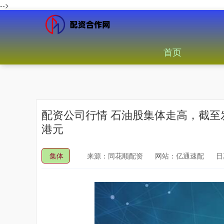
-->
首页
配资公司行情 石油股集体走高，截至发稿，中
港元
集体
来源：同花顺配资
网站：亿通速配
日期