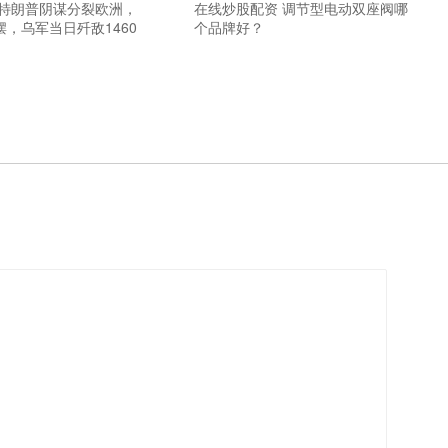
 特朗普阴谋分裂欧洲，
在线炒股配资 调节型电动双座阀哪
，乌军当日歼敌1460
个品牌好？