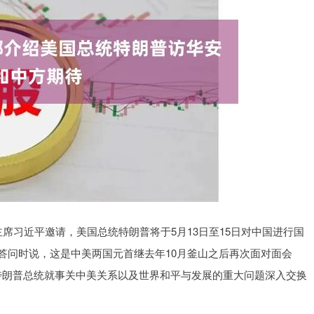
席习近平邀请，美国总统特朗普将于5月13日至15日对中国进行国
答问时说，这是中美两国元首继去年10月釜山之后再次面对面会
特朗普总统就事关中美关系以及世界和平与发展的重大问题深入交换